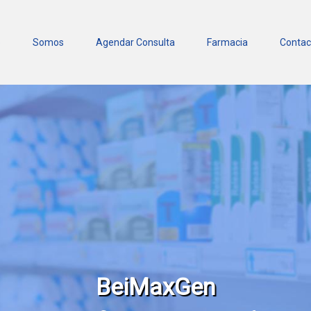
o
Somos
Agendar Consulta
Farmacia
Contac
BeiMaxGen