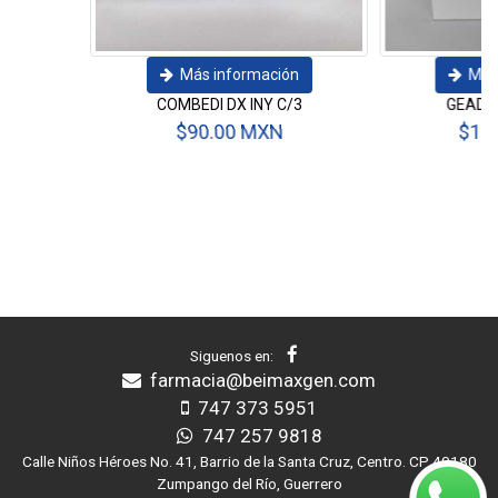
Más información
Más información
COMBEDI DX INY C/3
GEADITE CAPS C/30
$90.00 MXN
$175.00 MXN
Siguenos en:
farmacia@beimaxgen.com
747 373 5951
747 257 9818
Calle Niños Héroes No. 41, Barrio de la Santa Cruz, Centro. CP 40180
Zumpango del Río, Guerrero