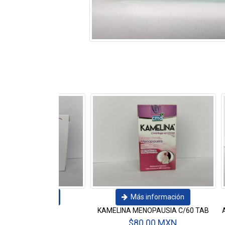
Más información
Más información
 MENOPAUSIA C/60 TAB
ACIDO ASCORBICO 1G EFERVESCENTE
VITAMINA C
$80.00 MXN