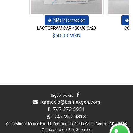
Más información
Más información
LACTOPRAM CAP 430MG C/20
COMBEDI DX INY C/3
$60.00 MXN
$90.00 MXN
Siguenos en:
farmacia@beimaxgen.com
747 373 5951
747 257 9818
Calle Niños Héroes No. 41, Barrio de la Santa Cruz, Centro. CP 40180
Zumpango del Río, Guerrero